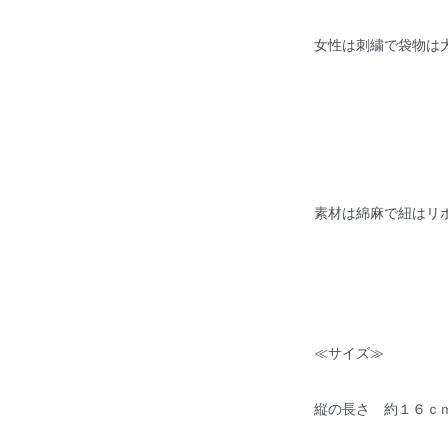
女性は刺繍で袋物は
素材は綿麻で紐はリ
≪サイズ≫
縦の長さ 約１６ｃ