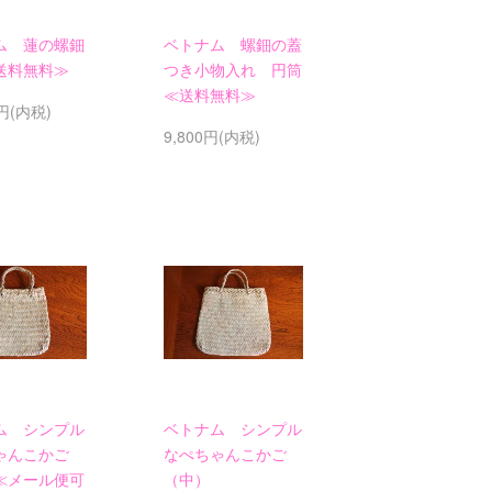
ム 蓮の螺鈿
ベトナム 螺鈿の蓋
送料無料≫
つき小物入れ 円筒
≪送料無料≫
0円(内税)
9,800円(内税)
ム シンプル
ベトナム シンプル
ゃんこかご
なぺちゃんこかご
≪メール便可
（中）