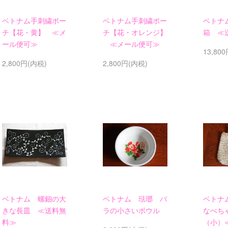
ベトナム手刺繍ポー
ベトナム手刺繍ポー
ベトナ
チ【花・黄】 ≪メ
チ【花・オレンジ】
箱 ≪
ール便可≫
≪メール便可≫
13,80
2,800円(内税)
2,800円(内税)
ベトナム 螺鈿の大
ベトナム 琺瑯 バ
ベトナ
きな長皿 ≪送料無
ラの小さいボウル
なぺち
料≫
（小）