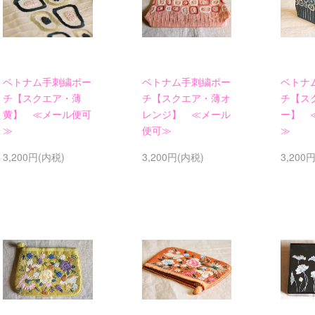
ベトナム手刺繍ポー
ベトナム手刺繍ポー
ベトナ
チ【スクエア・薄
チ【スクエア・薄オ
チ【ス
黄】 ≪メール便可
レンジ】 ≪メール
ー】 
≫
便可≫
≫
3,200円(内税)
3,200円(内税)
3,200