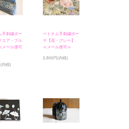
ム手刺繍ポー
ベトナム手刺繍ポー
クエア・ブル
チ【花・グレー】
≪メール便可
≪メール便可≫
2,800円(内税)
円(内税)