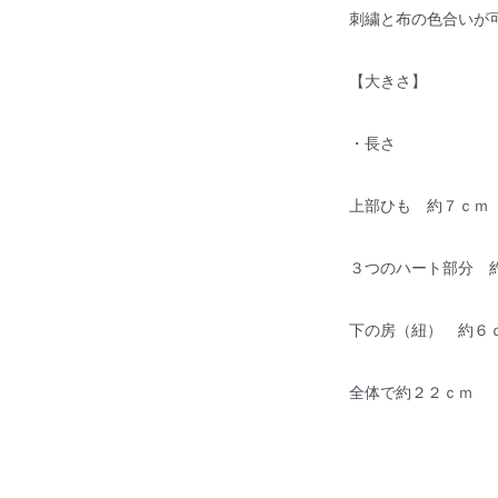
刺繍と布の色合いが
【大きさ】
・長さ
上部ひも 約７ｃｍ
３つのハート部分 
下の房（紐） 約６
全体で約２２ｃｍ