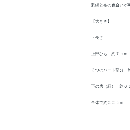
刺繍と布の色合いが
【大きさ】
・長さ
上部ひも 約７ｃｍ
３つのハート部分 
下の房（紐） 約６
全体で約２２ｃｍ