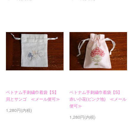
ベトナム手刺繍巾着袋【S】
ベトナム手刺繍巾着袋【S】
貝とサンゴ ≪メール便可≫
赤い小花(ピンク地) ≪メール
便可≫
1,280円(内税)
1,280円(内税)