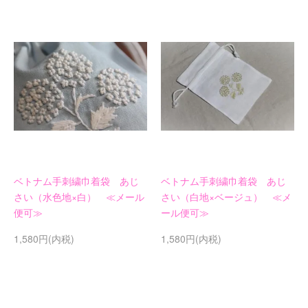
ベトナム手刺繍巾着袋 あじ
ベトナム手刺繍巾着袋 あじ
さい（水色地×白） ≪メール
さい（白地×ベージュ） ≪メ
便可≫
ール便可≫
1,580円(内税)
1,580円(内税)