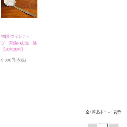
韓国 ヴィンテー
ジ 真鍮のお玉 匙
【送料無料】
9,800円(内税)
全
1
商品中
1 - 1
表示