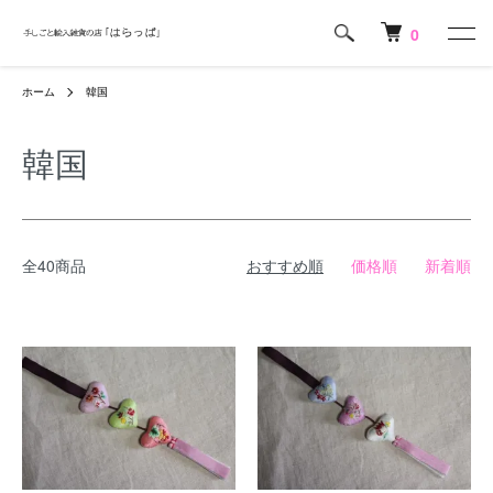
0
ホーム
韓国
韓国
全40商品
おすすめ順
価格順
新着順