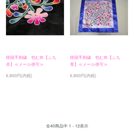
韓国手刺繍 包む布【ふち
韓国手刺繍 包む布【ふち
赤】≪メール便可≫
青】≪メール便可≫
6,800円(内税)
6,800円(内税)
全
40
商品中
1 - 12
表示